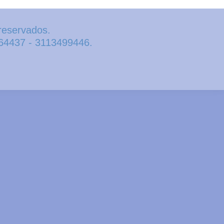
reservados.
164437 - 3113499446.