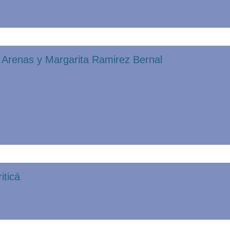
o Arenas y Margarita Ramirez Bernal
iticá