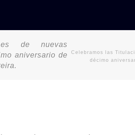
ones de nuevas
Celebramos las Titulac
imo aniversario de
décimo aniversar
eira.