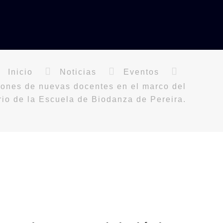
Inicio
Noticias
Eventos
iones de nuevas docentes en el marco del
io de la Escuela de Biodanza de Pereira.
Ver todas