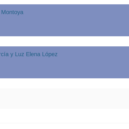
o Montoya
rcía y Luz Elena López