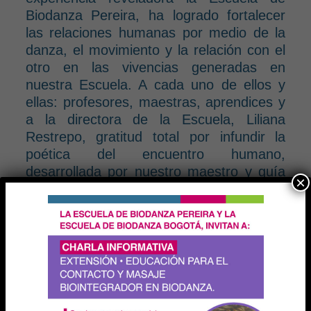
Biodanza Pereira, ha logrado fortalecer
las relaciones humanas por medio de la
danza, el movimiento y la relación con el
otro en las vivencias generadas en
nuestra Escuela. A cada uno de ellos y
ellas: profesores, maestras, aprendices y
a la directora de la Escuela, Liliana
Restrepo, gratitud total por infundir la
poética del encuentro humano,
desarrollada por nuestro maestro y guía
×
Rolando Toro, fundador de este
maravilloso sistema.
Celebramos 10 años realizando una
actividad formativa dirigida por la Cassia
Regina durante el encuentro pedagógico
del auditorio de la facultad de Mecánica
de la Universidad Tecnológica de Pereira