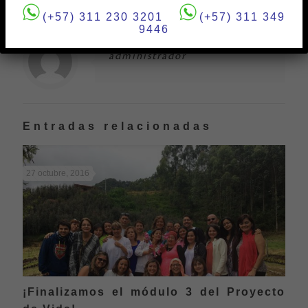
(+57) 311 230 3201
(+57) 311 349
9446
administrador
Entradas relacionadas
27 octubre, 2016
¡Finalizamos el módulo 3 del Proyecto