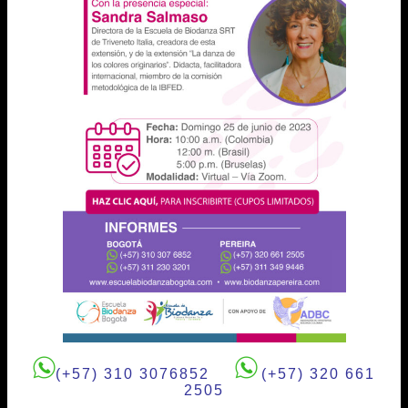
el pasado 19 de octubre y con una
actividad social el 7 de diciembre en la
sede de nuestra escuela en compañía de
nuestras 8 profesoras recién tituladas y
sus familias.
Durante 2017 seguiremos celebrando
nuestros 10 años como Escuela de
Biodanza Pereira. Toda la información y
programación de nuestras celebraciones
la podrán consultar en nuestro Facebook.
(
+57) 310 3076852
(+57) 320 661
2505