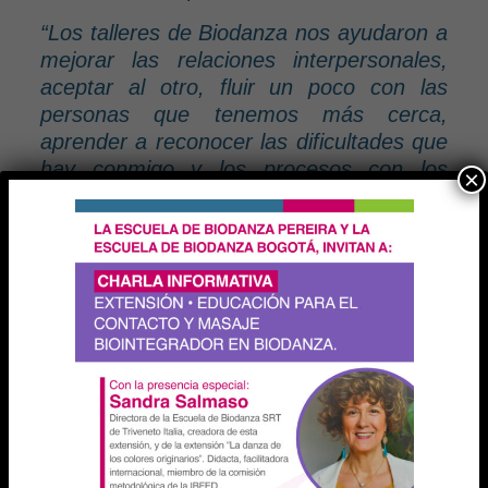
“Los talleres de Biodanza nos ayudaron a
mejorar las relaciones interpersonales,
aceptar al otro, fluir un poco con las
personas que tenemos más cerca,
aprender a reconocer las dificultades que
hay conmigo y los procesos con los
×
estudiantes, ser más afectivos en los
procesos de enseñanza y aprendizaje”
José Fernando García Bahena,
profesor.
El segundo módulo ‘Identificando mis
juicios y creencias que me limitan’,
llevado a cabo el pasado 23 de
septiembre, fue la continuación del
proceso para fortalecer la confianza en
cada uno, derribando juicios y creencias
limitantes que interrumpen el camino a