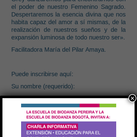
el poder de nuestro Femenino Sagrado.
Despertaremos la esencia divina que nos
habita capaz del amor a sí mismas, de la
realización de nuestros sueños y de la
expansión luminosa de todo nuestro ser».
Facilitadora María del Pilar Amaya.
Puede inscribirse aquí:
Su nombre (requerido):
×
Su e-mail (requerido);