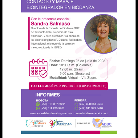
Desea mas información sobre:
Clase de cortesía
Talleres de fin de semana
Extensiones
Aplicaciones
Clases regulares
Programa de formación
Para qué día:
Observaciones: