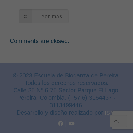
Leer más
Comments are closed.
© 2023 Escuela de Biodanza de Pereira.
Todos los derechos reservados.
Calle 25 N° 6-75 Sector Parque El Lago.
Pereira, Colombia. (+57 6) 3164437 -
3113499446.
Desarrollo y diseño realizado por
.
ISM